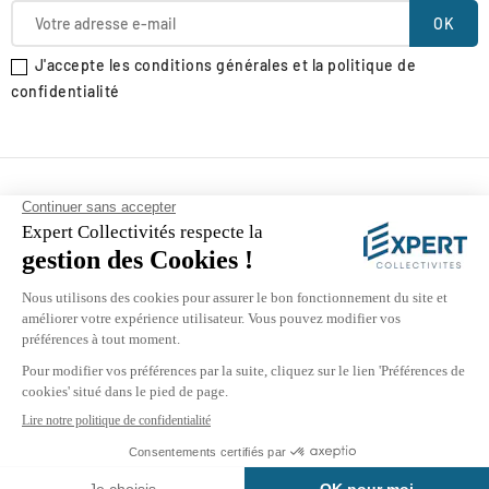
J'accepte les conditions générales et la politique de
confidentialité
Informations

Suivez-Nous

À Propos D'Expert Collectivités

Catégories

Informations Légales

This is a standard cookie notice which you can easily
adapt or disable in admin. Please click Accept cookies to
continue to use the site.
© 2026 Expert Collectivités
Accepter