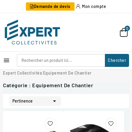
Demande de devis
Mon compte
0

Chercher
Expert Collectivités
Equipement De Chantier
Catégorie : Equipement De Chantier

Pertinence