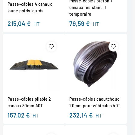
Passe-câbles piéton 7
Passe-câbles 4 canaux
canaux résistant 1T
jaune poids lourds
temporaire
215,04 €
79,59 €
HT
HT
Passe-câbles pliable 2
Passe-câbles caoutchouc
canaux 80mm 40T
20mm pour véhicules 40T
157,02 €
232,14 €
HT
HT