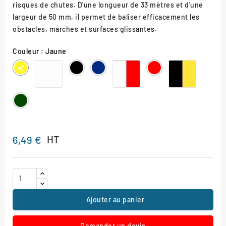
risques de chutes. D'une longueur de 33 mètres et d'une
largeur de 50 mm, il permet de baliser efficacement les
obstacles, marches et surfaces glissantes.
Couleur : Jaune
Blanc
Rouge/Blanc
Noir/Jau
Jaune
Noir
Bleu
Rouge
Vert
Blanc/Vert
STOP
Noir/Jaune
HT
6,49 €
Ajouter au panier
Demander un devis