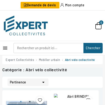
Demande de devis
Mon compte
0

Chercher
Expert Collectivités
Mobilier urbain
Abri vélo collectivité
Catégorie : Abri vélo collectivité

Pertinence