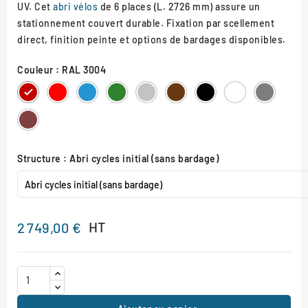
UV. Cet
abri vélos
de 6 places (L. 2726 mm) assure un
stationnement couvert durable. Fixation par scellement
direct, finition peinte et options de bardages disponibles.
Couleur : RAL 3004
RAL
RAL
RAL
RAL
RAL
RAL
RAL
RAL
Gris
3004
3020
5010
6005
7044
8017
9005
9010
Procity
Aspect
Corten
Structure : Abri cycles initial (sans bardage)
HT
2 749,00 €