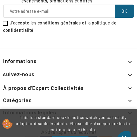
événements, promotions et offres
J'accepte les conditions générales et la politique de
confidentialité
Informations

suivez-nous

À propos d'Expert Collectivités

Catégories

Informations légales

This is a standard cookie notice which you can easily
adapt or disable in admin. Please click Accept cookies to
continue to use the site.
© 2026 Expert Collectivités