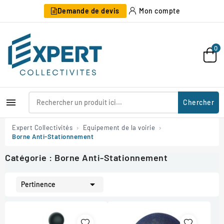
Demande de devis
Mon compte
0

Chercher
Expert Collectivités
Equipement de la voirie
Borne Anti-Stationnement
Catégorie : Borne Anti-Stationnement

Pertinence