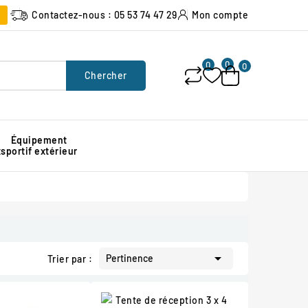
Contactez-nous : 05 53 74 47 29
Mon compte
0
0
0
Chercher
Équipement
x
sportif extérieur
Poubelle urbaine pour espace public
Signalisation lumineuse de chantier
Protection d'angle de mur en caoutchouc

Pertinence
Trier par :