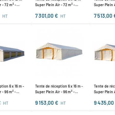
 - 72 m² -...
Super Plein Air - 72 m² -...
Super Plein A
7 301,00 €
7 513,00 
HT
HT
tion 6 x 16 m -
Tente de réception 6 x 16 m -
Tente de réc
 - 96 m² -...
Super Plein Air - 96 m² -...
Super Plein A
€
9 153,00 €
9 435,00
HT
HT