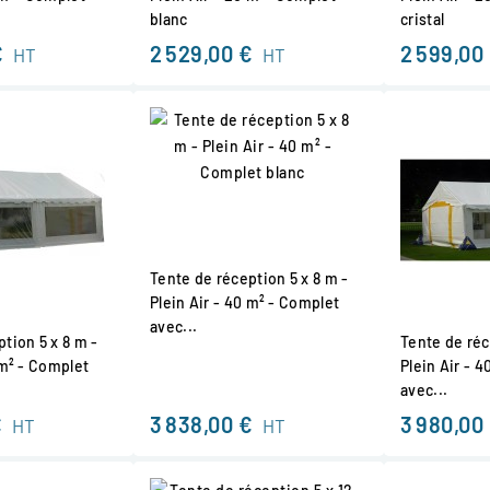
blanc
cristal
€
2 529,00 €
2 599,00
HT
HT
Tente de réception 5 x 8 m -
Plein Air - 40 m² - Complet
avec...
tion 5 x 8 m -
Tente de réc
 m² - Complet
Plein Air - 
avec...
€
3 838,00 €
3 980,00
HT
HT