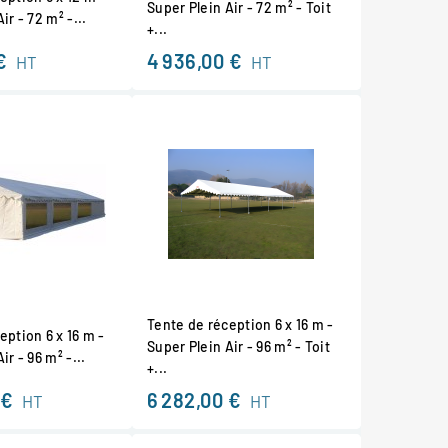
Super Plein Air - 72 m² - Toit
ir - 72 m² -...
+...
€
4 936,00 €
HT
HT
Tente de réception 6 x 16 m -
eption 6 x 16 m -
Super Plein Air - 96 m² - Toit
ir - 96 m² -...
+...
 €
6 282,00 €
HT
HT