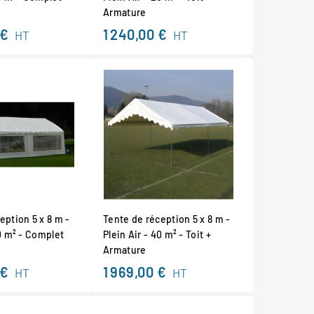
Armature
 €
1 240,00 €
HT
HT
eption 5 x 8 m -
Tente de réception 5 x 8 m -
40 m² - Complet
Plein Air - 40 m² - Toit +
Armature
 €
1 969,00 €
HT
HT