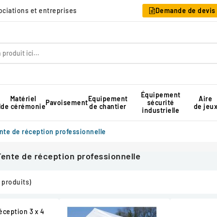
sociations et entreprises
Demande de devis
Équipement
Matériel
Equipement
Aire
Pavoisement
sécurité
l
de cérémonie
de chantier
de jeu
industrielle
Table pique-nique pour collectivité
Rangement pour chaises pliantes
Tente de réception professionnelle
nte de réception professionnelle
Tente de réception professionnelle
 produits)