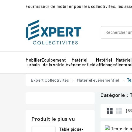
Fournisseur de mobilier pour les collectivités, les as
Mobilier
Equipement
Matériel
Matériel
Matériel
urbain
de la voirie
événementiel
d'affichage
électora
Panneau d'affichage extérieur collectivité
Protection d'angle de mur en mousse
Barnum pour marché professionnel
Piste de danse extérieure et démontable
Panneau d'affichage intérieur collectivité
Expert Collectivités
Matériel événementiel
Te
Catégorie : 
(63
Produit le plus vu
Table pique-