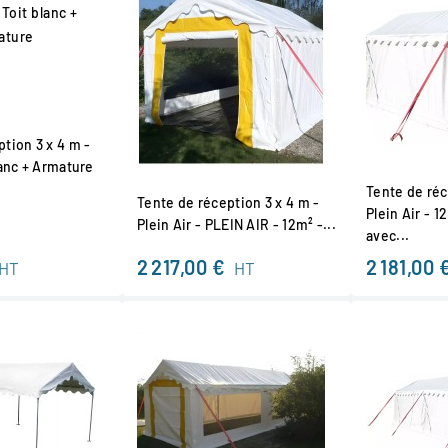
tion 3 x 4 m -
lanc + Armature
Tente de réc
Tente de réception 3 x 4 m -
Plein Air - 
Plein Air - PLEIN AIR - 12m² -...
avec...
2 217,00 €
2 181,00 
HT
HT