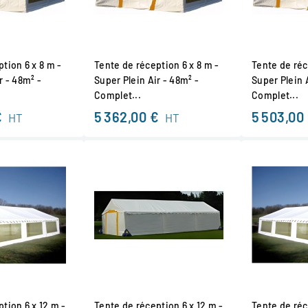
tion 6 x 8 m -
Tente de réception 6 x 8 m -
Tente de réc
r - 48m² -
Super Plein Air - 48m² -
Super Plein 
Complet...
Complet...
€
5 362,00 €
5 503,00
HT
HT
tion 6 x 12 m -
Tente de réception 6 x 12 m -
Tente de réc