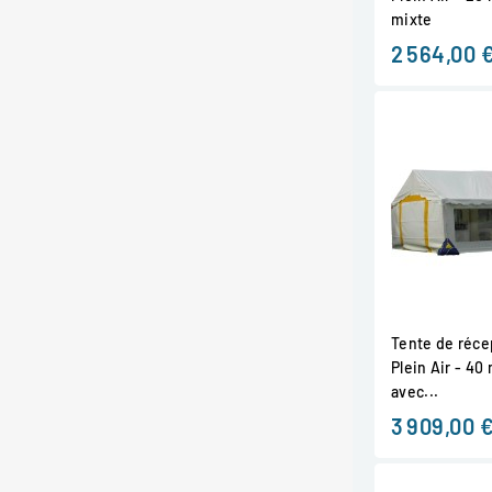
mixte
2 564,00 
Tente de récep
Plein Air - 40
avec...
3 909,00 