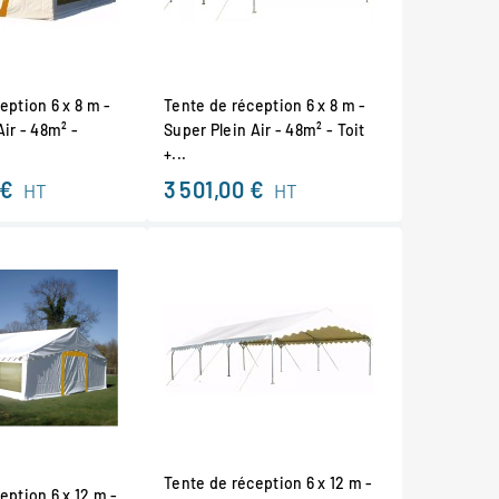
eption 6 x 8 m -
Tente de réception 6 x 8 m -
Air - 48m² -
Super Plein Air - 48m² - Toit
+...
 €
3 501,00 €
HT
HT
Tente de réception 6 x 12 m -
eption 6 x 12 m -