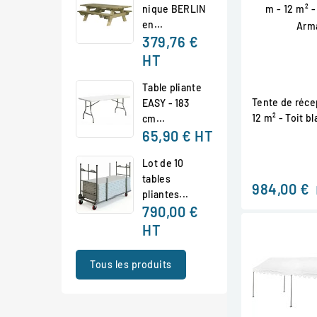
nique BERLIN
en...
379,76 €
HT
Table pliante
Tente de récep
EASY - 183
12 m² - Toit b
cm...
65,90 €
HT
Lot de 10
tables
984,00 €
pliantes...
790,00 €
HT
Tous les produits