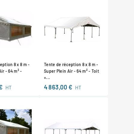
eption 8 x 8 m -
Tente de réception 8 x 8 m -
ir - 64 m² -
Super Plein Air - 64 m² - Toit
+...
€
4 863,00 €
HT
HT