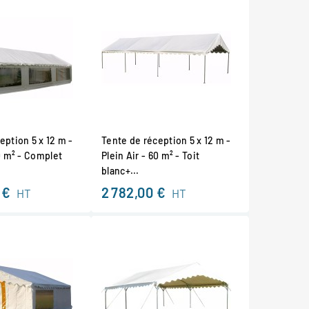
eption 5 x 12 m -
Tente de réception 5 x 12 m -
60 m² - Complet
Plein Air - 60 m² - Toit
blanc+...
 €
2 782,00 €
HT
HT