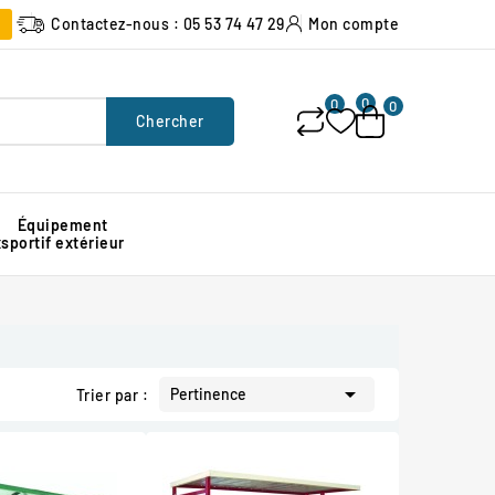
Contactez-nous : 05 53 74 47 29
Mon compte
0
0
0
Chercher
Équipement
x
sportif extérieur
Poubelle urbaine pour espace public
Signalisation lumineuse de chantier
Protection d'angle de mur en caoutchouc

Pertinence
Trier par :