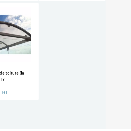
e toiture (la
ITY
HT