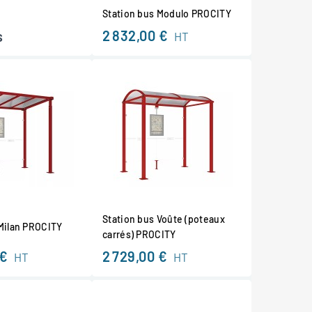
Station bus Modulo PROCITY
2 832,00 €
s
HT
Station bus Voûte (poteaux
 Milan PROCITY
carrés) PROCITY
 €
2 729,00 €
HT
HT