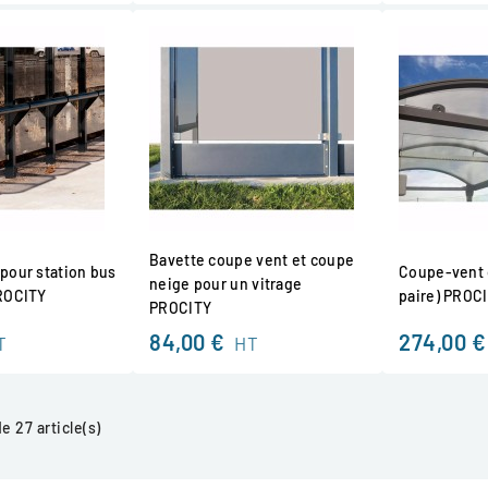
Bavette coupe vent et coupe
pour station bus
Coupe-vent d
neige pour un vitrage
PROCITY
paire) PROC
PROCITY
84,00 €
274,00 €
T
HT
e 27 article(s)