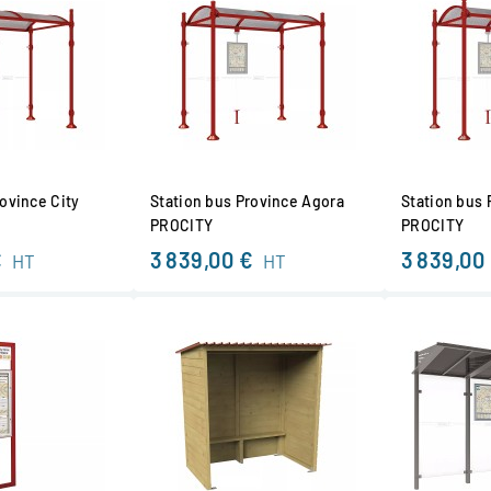
rovince City
Station bus Province Agora
Station bus 
PROCITY
PROCITY
€
3 839,00 €
3 839,00
HT
HT