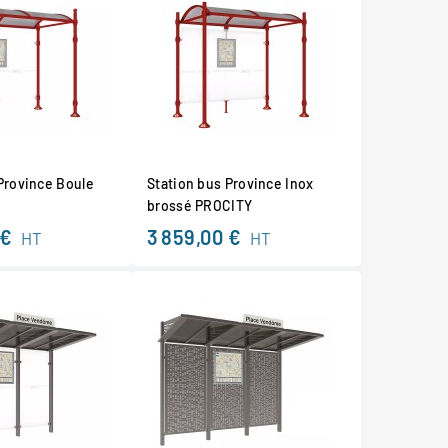
Province Boule
Station bus Province Inox
brossé PROCITY
 €
3 859,00 €
HT
HT