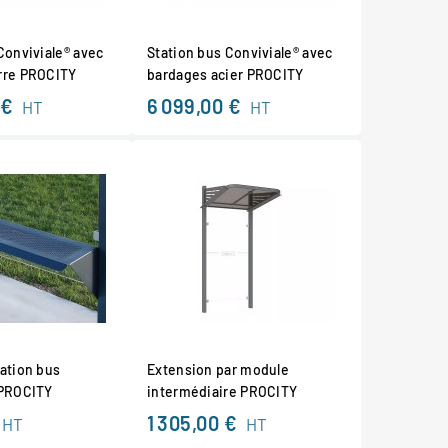
Conviviale® avec
Station bus Conviviale® avec
rre PROCITY
bardages acier PROCITY
 €
6 099,00 €
HT
HT
ation bus
Extension par module
 PROCITY
intermédiaire PROCITY
1 305,00 €
HT
HT