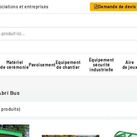
sociations et entreprises
Demande de devis
Équipement
Matériel
Equipement
Aire
Pavoisement
sécurité
l
de cérémonie
de chantier
de jeu
industrielle
Table pique-nique pour collectivité
Rangement pour chaises pliantes
Tente de réception professionnelle
Abri Bus
 produits)