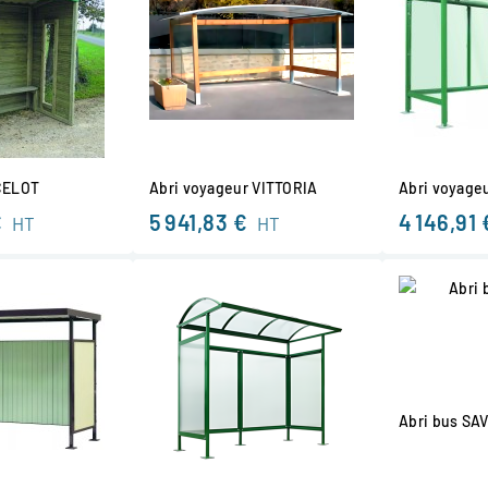
CELOT
Abri voyageur VITTORIA
Abri voyage
€
5 941,83 €
4 146,91 
HT
HT
Abri bus SA