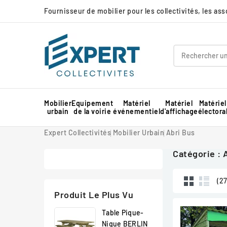
Fournisseur de mobilier pour les collectivités, les as
Mobilier
Equipement
Matériel
Matériel
Matériel
urbain
de la voirie
événementiel
d'affichage
électora
Panneau d'affichage extérieur collectivité
Protection d'angle de mur en mousse
Barnum pour marché professionnel
Piste de danse extérieure et démontable
Panneau d'affichage intérieur collectivité
Expert Collectivités
Mobilier Urbain
Abri Bus
Catégorie : 
(27
Produit Le Plus Vu
Table Pique-
Nique BERLIN