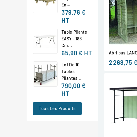
En...
379,76 €
HT
Table Pliante
EASY - 183
Cm...
65,90 €
HT
Abri bus LAN
2 268,75 
Lot De 10
Tables
Pliantes...
790,00 €
HT
Tous Les Produits