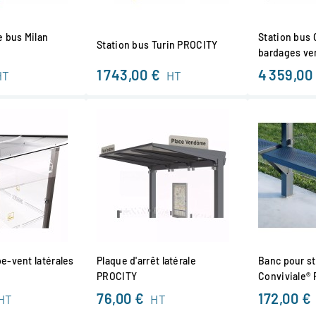
e bus Milan
Station bus 
Station bus Turin PROCITY
bardages ve
1 743,00 €
4 359,00
HT
HT
e-vent latérales
Plaque d'arrêt latérale
Banc pour st
PROCITY
Conviviale®
76,00 €
172,00 €
HT
HT