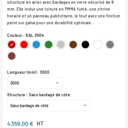
structure en acier avec bardages en verre sécurisé de 8
mm. Elle inclut une toiture en PMMA fumé, une vitrine
horaire et un panneau publicitaire, le tout avec une finition
peint sur galva pour une durabilité optimale.
Couleur : RAL 3004
RAL
RAL
RAL
RAL
RAL
RAL
RAL
RAL
Gris
3004
3020
5010
6005
7044
8017
9005
9010
Procity
Aspect
Corten
Longueur (mm) : 3000
Structure : Sans bardage de côté
HT
4 359,00 €