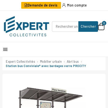
Demande de devis
Mon compte
0
Chercher

Expert Collectivités
Mobilier urbain
Abri bus
Station bus Conviviale® avec bardages verre PROCITY