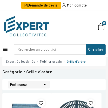
Demande de devis
Mon compte
0

Chercher
Expert Collectivités
Mobilier urbain
Grille d'arbre
Catégorie : Grille d'arbre

Pertinence