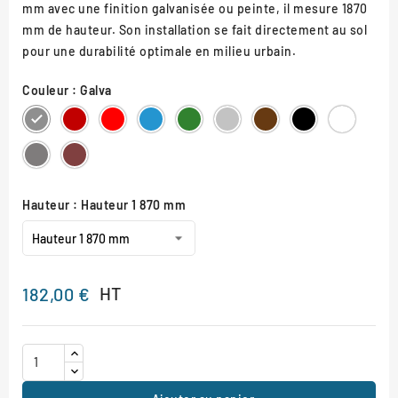
mm avec une finition galvanisée ou peinte, il mesure 1870
mm de hauteur. Son installation se fait directement au sol
pour une durabilité optimale en milieu urbain.
Couleur : Galva
Galva
RAL
RAL
RAL
RAL
RAL
RAL
RAL
RAL
3004
3020
5010
6005
7044
8017
9005
9010
Gris
Aspect
Procity
Corten
Hauteur : Hauteur 1 870 mm
HT
182,00 €