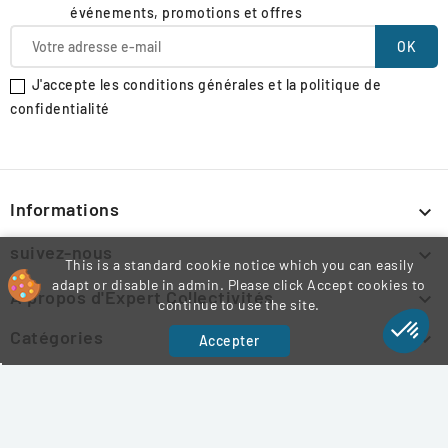
événements, promotions et offres
J'accepte les conditions générales et la politique de
confidentialité
Informations

suivez-nous

This is a standard cookie notice which you can easily
adapt or disable in admin. Please click Accept cookies to
À propos d'Expert Collectivités

continue to use the site.
Catégories

Accepter
Informations légales

© 2026 Expert Collectivités