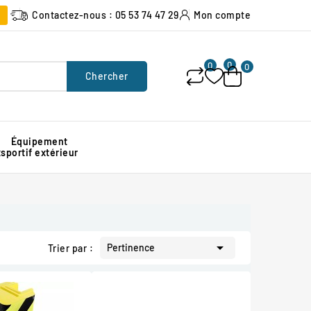
Contactez-nous : 05 53 74 47 29
Mon compte
0
0
0
Chercher
Équipement
x
sportif extérieur
Poubelle urbaine pour espace public
Signalisation lumineuse de chantier
Protection d'angle de mur en caoutchouc

Pertinence
Trier par :