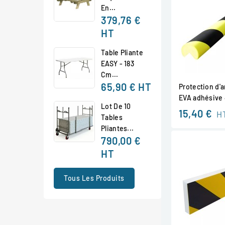
En...
379,76 €
HT
Table Pliante
EASY - 183
Cm...
65,90 €
HT
Protection d'
EVA adhésiv
Lot De 10
15,40 €
H
Tables
Pliantes...
790,00 €
HT
Tous Les Produits