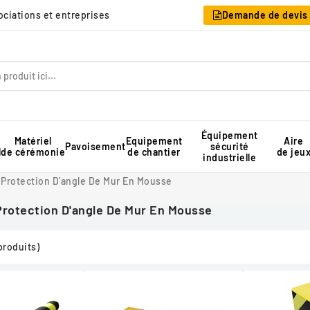
sociations et entreprises
Demande de devis
Équipement
Matériel
Equipement
Aire
Pavoisement
sécurité
l
de cérémonie
de chantier
de jeu
industrielle
Table pique-nique pour collectivité
Rangement pour chaises pliantes
Tente de réception professionnelle
Protection D'angle De Mur En Mousse
Protection D'angle De Mur En Mousse
produits)