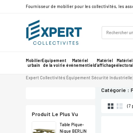
Fournisseur de mobilier pour les collectivités, les as
Mobilier
Equipement
Matériel
Matériel
Matériel
urbain
de la voirie
événementiel
d'affichage
électora
Panneau d'affichage extérieur collectivité
Protection d'angle de mur en mousse
Barnum pour marché professionnel
Piste de danse extérieure et démontable
Panneau d'affichage intérieur collectivité
Expert Collectivités
Équipement Sécurité Industrielle
Catégorie : 
(7 
Produit Le Plus Vu
Table Pique-
Nique BERLIN