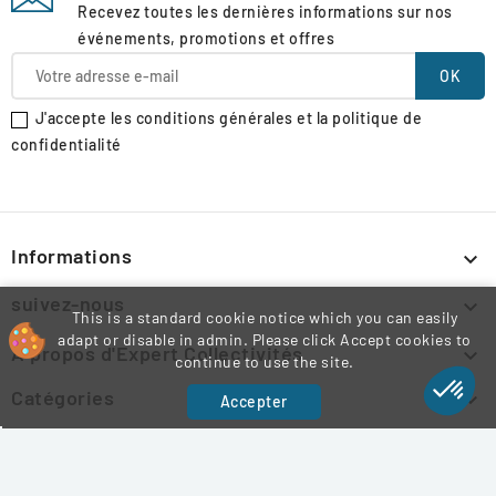
Recevez toutes les dernières informations sur nos
événements, promotions et offres
J'accepte les conditions générales et la politique de
confidentialité
Informations

suivez-nous

This is a standard cookie notice which you can easily
adapt or disable in admin. Please click Accept cookies to
À propos d'Expert Collectivités

continue to use the site.
Catégories

Accepter
Informations légales
