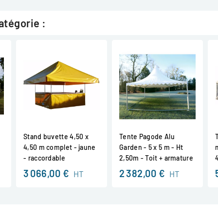
atégorie :
Stand buvette 4,50 x
Tente Pagode Alu
4,50 m complet - jaune
Garden - 5 x 5 m - Ht
- raccordable
2,50m - Toit + armature
3 066,00 €
2 382,00 €
HT
HT