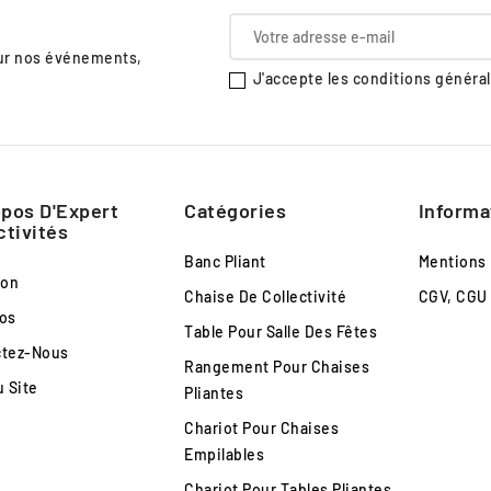
sur nos événements,
J'accepte les conditions générale
pos D'Expert
Catégories
Informa
ctivités
Banc Pliant
Mentions
son
Chaise De Collectivité
CGV, CGU
os
Table Pour Salle Des Fêtes
ctez-Nous
Rangement Pour Chaises
u Site
Pliantes
Chariot Pour Chaises
Empilables
Chariot Pour Tables Pliantes