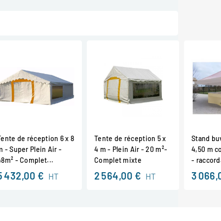
Tente de réception 6 x 8
Tente de réception 5 x
Stand bu
m - Super Plein Air -
4 m - Plein Air - 20 m²-
4,50 m c
48m² - Complet...
Complet mixte
- raccord
5 432,00 €
2 564,00 €
3 066,
HT
HT