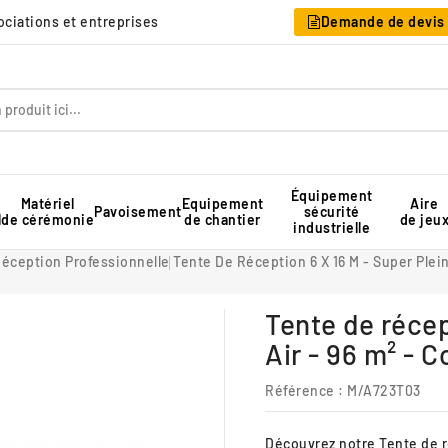
sociations et entreprises
Demande de devis
Équipement
Matériel
Equipement
Aire
Pavoisement
sécurité
l
de cérémonie
de chantier
de jeu
industrielle
Table pique-nique pour collectivité
Rangement pour chaises pliantes
Tente de réception professionnelle
éception Professionnelle
Tente De Réception 6 X 16 M - Super Plein
Tente de récep
Air - 96 m² - 
Référence
: M/A723T03
Découvrez notre Tente de ré