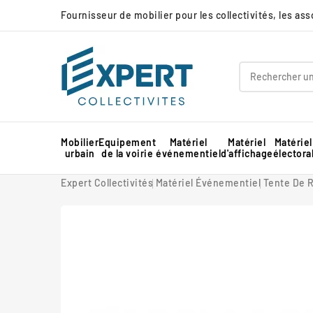
Fournisseur de mobilier pour les collectivités, les as
Mobilier
Equipement
Matériel
Matériel
Matériel
urbain
de la voirie
événementiel
d'affichage
électora
Panneau d'affichage extérieur collectivité
Protection d'angle de mur en mousse
Barnum pour marché professionnel
Piste de danse extérieure et démontable
Panneau d'affichage intérieur collectivité
Expert Collectivités
Matériel Événementiel
Tente De R