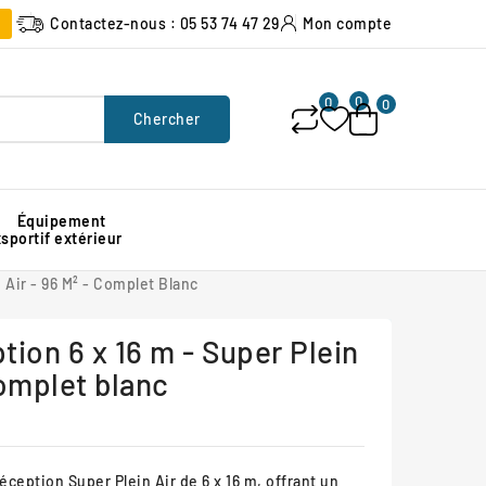
Contactez-nous : 05 53 74 47 29
Mon compte
0
0
0
Chercher
Équipement
x
sportif extérieur
Poubelle urbaine pour espace public
Signalisation lumineuse de chantier
Protection d'angle de mur en caoutchouc
 Air - 96 M² - Complet Blanc
tion 6 x 16 m - Super Plein
Complet blanc
ception Super Plein Air de 6 x 16 m, offrant un