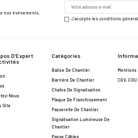
sur nos événements,
J'accepte les conditions générale
pos D'Expert
Catégories
Informa
ctivités
Balise De Chantier
Mentions
son
Barrière De Chantier
CGV, CGU
os
Chaîne De Signalisation
ctez-Nous
Plaque De Franchissement
u Site
Passerelle De Chantier
Signalisation Lumineuse De
Chantier
Passe Câbles