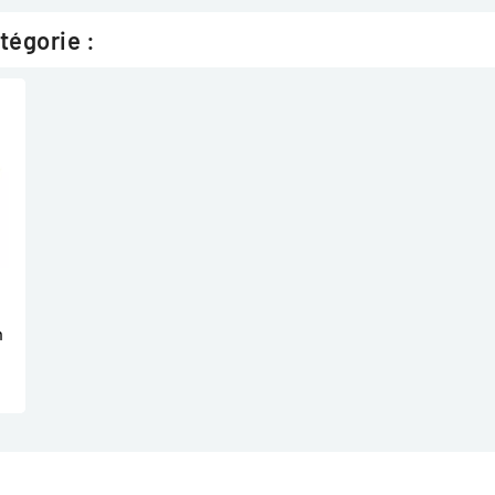
tégorie :
m