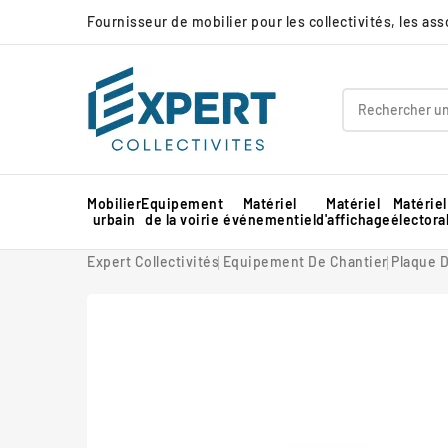
Fournisseur de mobilier pour les collectivités, les as
Mobilier
Equipement
Matériel
Matériel
Matériel
urbain
de la voirie
événementiel
d'affichage
électora
Panneau d'affichage extérieur collectivité
Protection d'angle de mur en mousse
Barnum pour marché professionnel
Piste de danse extérieure et démontable
Panneau d'affichage intérieur collectivité
Expert Collectivités
Equipement De Chantier
Plaque 