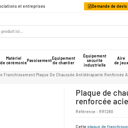
sociations et entreprises
Demande de devis
Équipement
Matériel
Equipement
Aire
Pavoisement
sécurité
l
de cérémonie
de chantier
de jeu
industrielle
Table pique-nique pour collectivité
Rangement pour chaises pliantes
Tente de réception professionnelle
De Franchissement
Plaque De Chaussée Antidérapante Renforcée A
Plaque de cha
renforcée acie
Référence
: RR1280
Cette
plaque de franchiss