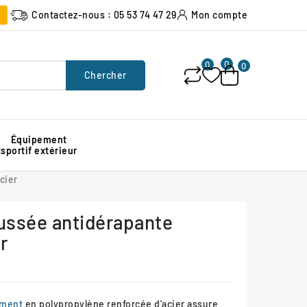
Contactez-nous : 05 53 74 47 29
Mon compte
0
0
0
Chercher
Équipement
x
sportif extérieur
Poubelle urbaine pour espace public
Signalisation lumineuse de chantier
Protection d'angle de mur en caoutchouc
cier
ussée antidérapante
r
ement
en polypropylène renforcée d'acier assure