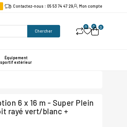
Contactez-nous : 05 53 74 47 29
Mon compte
0
0
0
Chercher
Équipement
x
sportif extérieur
Poubelle urbaine pour espace public
Signalisation lumineuse de chantier
Protection d'angle de mur en caoutchouc
tion 6 x 16 m - Super Plein
oit rayé vert/blanc +