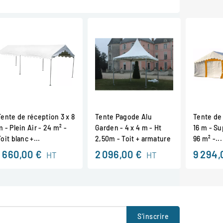
Tente de réception 3 x 8
Tente Pagode Alu
Tente de 
m - Plein Air - 24 m² -
Garden - 4 x 4 m - Ht
16 m - Su
oit blanc +...
2,50m - Toit + armature
96 m² -...
1 660,00 €
2 096,00 €
9 294,
HT
HT