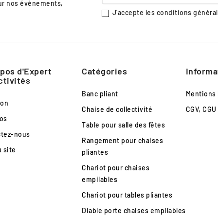
sur nos événements,
J'accepte les conditions générale
pos d'Expert
Catégories
Informa
ctivités
Banc pliant
Mentions 
son
Chaise de collectivité
CGV, CGU
os
Table pour salle des fêtes
ctez-nous
Rangement pour chaises
u site
pliantes
Chariot pour chaises
empilables
Chariot pour tables pliantes
Diable porte chaises empilables