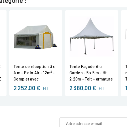
atégorie :
E
Tente de réception 3 x
Tente Pagode Alu
4 m - Plein Air - 12m² -
Garden - 5 x 5 m - Ht
E
Complet avec...
2,20m - Toit + armature
T
2 252,00 €
2 380,00 €
HT
HT