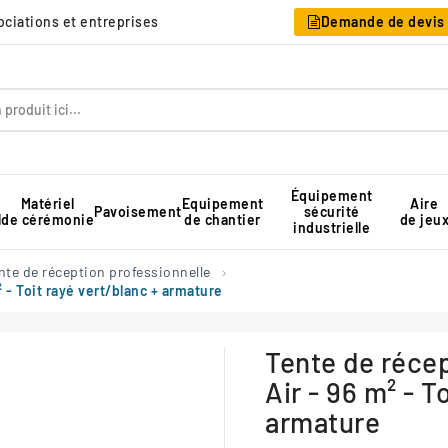
sociations et entreprises
Demande de devis
Équipement
Matériel
Equipement
Aire
Pavoisement
sécurité
l
de cérémonie
de chantier
de jeu
industrielle
Table pique-nique pour collectivité
Rangement pour chaises pliantes
Tente de réception professionnelle
nte de réception professionnelle
² - Toit rayé vert/blanc + armature
Tente de récep
Air - 96 m² - T
armature