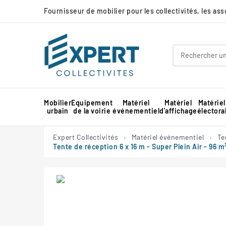
Fournisseur de mobilier pour les collectivités, les as
Mobilier
Equipement
Matériel
Matériel
Matériel
urbain
de la voirie
événementiel
d'affichage
électora
Panneau d'affichage extérieur collectivité
Protection d'angle de mur en mousse
Barnum pour marché professionnel
Piste de danse extérieure et démontable
Panneau d'affichage intérieur collectivité
Expert Collectivités
Matériel événementiel
Te
Tente de réception 6 x 16 m - Super Plein Air - 96 m