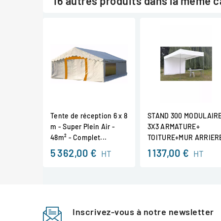
16 autres produits dans la même c
Tente de réception 6 x 8
STAND 300 MODULAIR
m - Super Plein Air -
3X3 ARMATURE+
48m² - Complet...
TOITURE+MUR ARRIER
5 362,00 €
1 137,00 €
HT
HT
Inscrivez-vous à notre newsletter