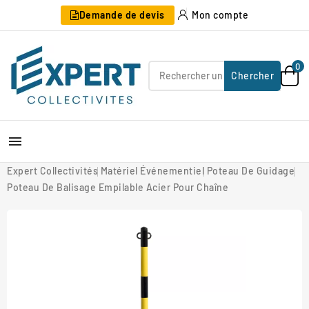
Demande de devis
Mon compte
0
Chercher

Expert Collectivités
Matériel Événementiel
Poteau De Guidage
Poteau De Balisage Empilable Acier Pour Chaîne