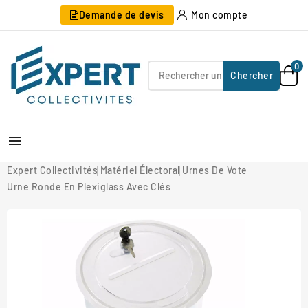
Demande de devis
Mon compte
0
Chercher

Expert Collectivités
Matériel Électoral
Urnes De Vote
Urne Ronde En Plexiglass Avec Clés