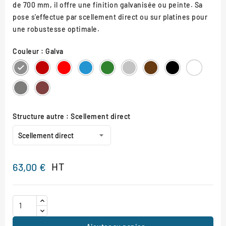
de 700 mm, il offre une finition galvanisée ou peinte. Sa
pose s'effectue par scellement direct ou sur platines pour
une robustesse optimale.
Couleur : Galva
Galva
RAL
RAL
RAL
RAL
RAL
RAL
RAL
RAL
3004
3020
5010
6005
7044
8017
9005
9010
Gris
Aspect
Procity
Corten
Structure autre : Scellement direct
HT
63,00 €