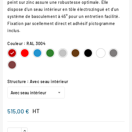
peint sur zinc assure une robustesse optimale. Elle
dispose d'un seau intérieur en tôle électrozingué et d'un
système de basculement à 45° pour un entretien facilité.
Fixation par scellement direct et adhésif pictogramme
inclus.
Couleur : RAL 3004
RAL
RAL
RAL
RAL
RAL
RAL
RAL
RAL
Gris
3004
3020
5010
6005
7044
8017
9005
9010
Procity
Aspect
Corten
Structure : Avec seau intérieur
HT
515,00 €