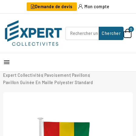
Demande de devis
Mon compte
0
Chercher

Expert Collectivités
Pavoisement
Pavillons
Pavillon Guinée En Maille Polyester Standard