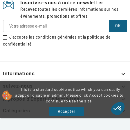
Inscrivez-vous à notre newsletter
Recevez toutes les dernières informations sur nos
événements, promotions et offres
J'accepte les conditions générales et la politique de
confidentialité
Informations

suivez-nous

This is a standard cookie notice which you can easily
adapt or disable in admin. Please click Accept cookies to
À propos d'Expert Collectivités

continue to use the site.
Catégories

Accepter
Informations légales
