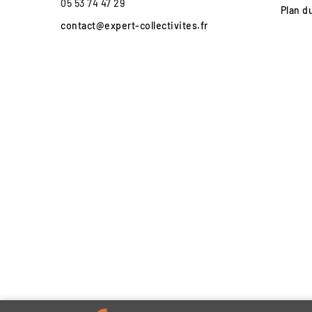
05 53 74 47 29
Plan d
contact@expert-collectivites.fr