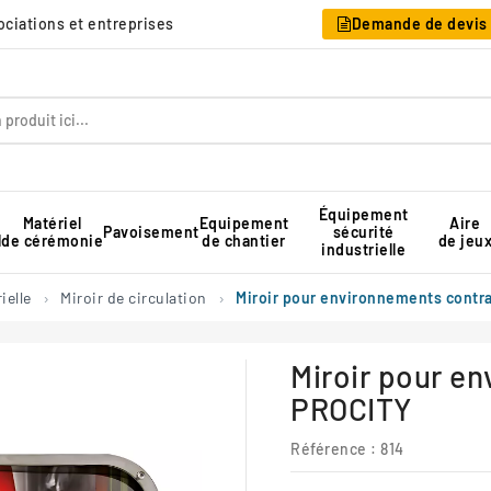
sociations et entreprises
Demande de devis
Équipement
Matériel
Equipement
Aire
Pavoisement
sécurité
l
de cérémonie
de chantier
de jeu
industrielle
Table pique-nique pour collectivité
Rangement pour chaises pliantes
Tente de réception professionnelle
ielle
Miroir de circulation
Miroir pour environnements contr
Miroir pour e
PROCITY
Référence :
814