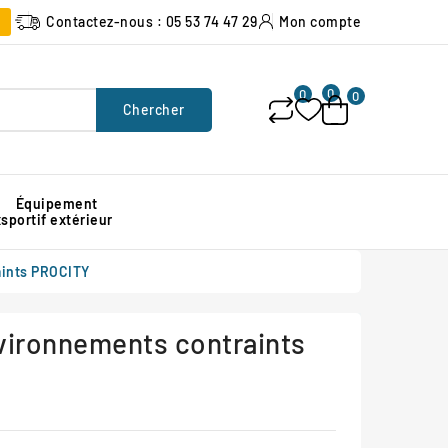
Contactez-nous : 05 53 74 47 29
Mon compte
0
0
0
Chercher
Équipement
x
sportif extérieur
Poubelle urbaine pour espace public
Signalisation lumineuse de chantier
Protection d'angle de mur en caoutchouc
aints PROCITY
nvironnements contraints