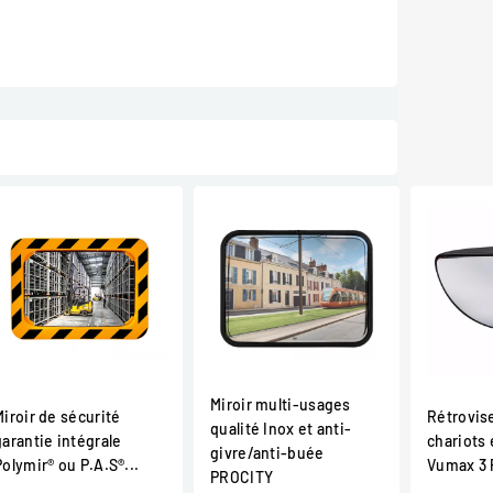
Miroir multi-usages
Miroir de sécurité
Rétrovis
qualité Inox et anti-
garantie intégrale
chariots 
givre/anti-buée
Polymir® ou P.A.S®...
Vumax 3
PROCITY