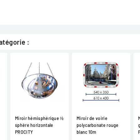
atégorie :
Miroir hémisphérique ½
Miroir de voirie
sphère horizontale
polycarbonate rouge
PROCITY
blanc 10m