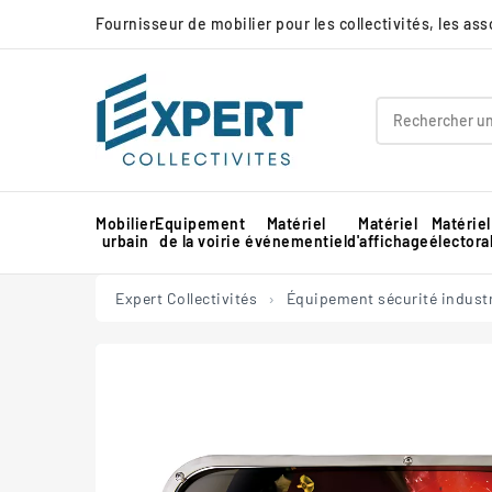
Fournisseur de mobilier pour les collectivités, les as
Mobilier
Equipement
Matériel
Matériel
Matériel
urbain
de la voirie
événementiel
d'affichage
électora
Panneau d'affichage extérieur collectivité
Protection d'angle de mur en mousse
Barnum pour marché professionnel
Piste de danse extérieure et démontable
Panneau d'affichage intérieur collectivité
Expert Collectivités
Équipement sécurité industr