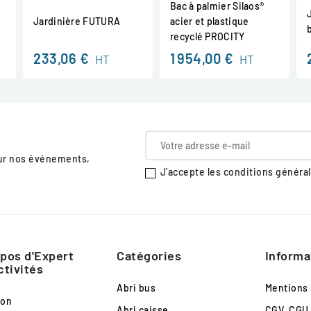
Bac à palmier Silaos®
Jardinière FUTURA
acier et plastique
recyclé PROCITY
233,06 €
1 954,00 €
HT
HT
sur nos événements,
J'accepte les conditions générale
pos d'Expert
Catégories
Informa
ctivités
Abri bus
Mentions 
son
Abri caisse
CGV, CGU