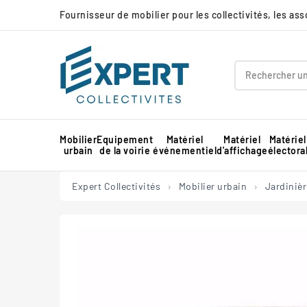
Fournisseur de mobilier pour les collectivités, les as
Mobilier
Equipement
Matériel
Matériel
Matériel
urbain
de la voirie
événementiel
d'affichage
électora
Panneau d'affichage extérieur collectivité
Protection d'angle de mur en mousse
Barnum pour marché professionnel
Piste de danse extérieure et démontable
Panneau d'affichage intérieur collectivité
Expert Collectivités
Mobilier urbain
Jardinièr