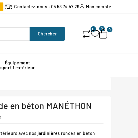
Contactez-nous : 05 53 74 47 29
Mon compte
0
0
0
Chercher
Équipement
x
sportif extérieur
Poubelle urbaine pour espace public
Signalisation lumineuse de chantier
Protection d'angle de mur en caoutchouc
onde en béton MANÉTHON
e
xtérieurs avec nos
jardinières
rondes en béton