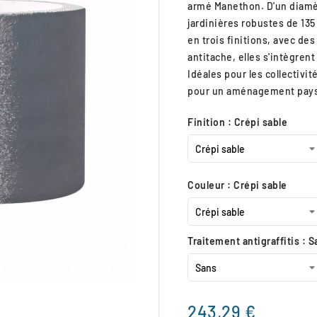
armé Manethon. D'un diamèt
jardinières robustes de 135
en trois finitions, avec de
antitache, elles s'intègre
Idéales pour les collectivit
pour un aménagement paysa
Finition : Crépi sable
Couleur : Crépi sable
Traitement antigraffitis : S

243,29 €