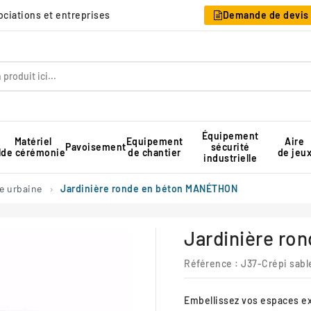
sociations et entreprises
Demande de devis
Équipement
Matériel
Equipement
Aire
Pavoisement
sécurité
l
de cérémonie
de chantier
de jeu
industrielle
Table pique-nique pour collectivité
Rangement pour chaises pliantes
Tente de réception professionnelle
e urbaine
Jardinière ronde en béton MANÉTHON
Jardinière r
Référence :
J37-Crépi sabl
Embellissez vos espaces e