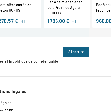
Bac à palmier acier et
Jardinière carrée en
Bac à pal
bois Province Agora
béton HORUS
Province
PROCITY
276,57 €
1 796,00 €
966,00
HT
HT
s et la politique de confidentialité
tions légales
légales
 et RGPD