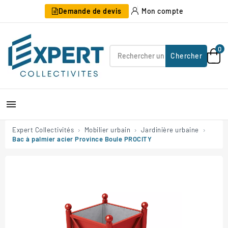
Demande de devis
Mon compte
0
Chercher

Expert Collectivités
Mobilier urbain
Jardinière urbaine
Bac à palmier acier Province Boule PROCITY