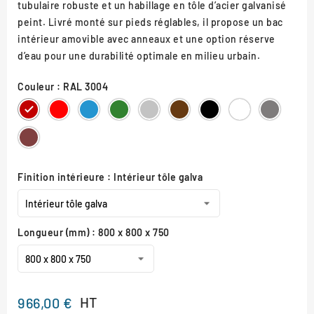
tubulaire robuste et un habillage en tôle d’acier galvanisé
peint. Livré monté sur pieds réglables, il propose un bac
intérieur amovible avec anneaux et une option réserve
d’eau pour une durabilité optimale en milieu urbain.
Couleur : RAL 3004
RAL
RAL
RAL
RAL
RAL
RAL
RAL
RAL
Gris
3004
3020
5010
6005
7044
8017
9005
9010
Procity
Aspect
Corten
Finition intérieure : Intérieur tôle galva
Longueur (mm) : 800 x 800 x 750
HT
966,00 €