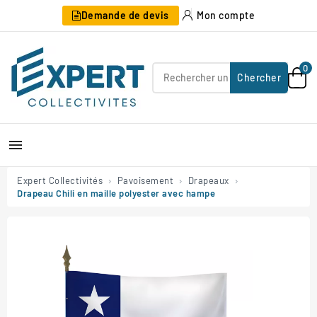
Demande de devis
Mon compte
0
Chercher

Expert Collectivités
Pavoisement
Drapeaux
Drapeau Chili en maille polyester avec hampe