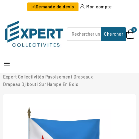
Demande de devis
Mon compte
0
Chercher

Expert Collectivités
Pavoisement
Drapeaux
Drapeau Djibouti Sur Hampe En Bois