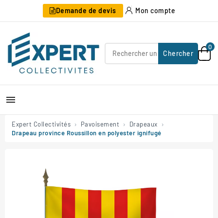
Demande de devis
Mon compte
0
Chercher

Expert Collectivités
Pavoisement
Drapeaux
Drapeau province Roussillon en polyester ignifugé