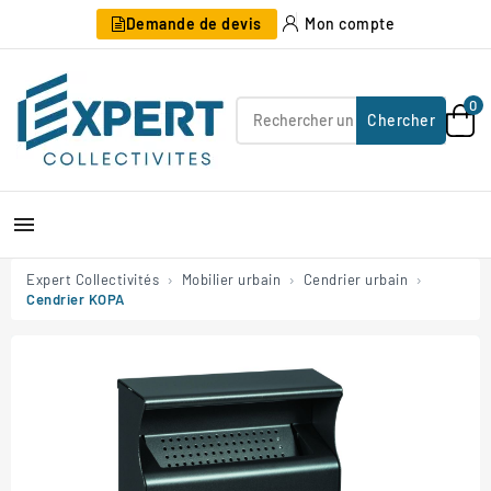
Demande de devis
Mon compte
0
Chercher

Expert Collectivités
Mobilier urbain
Cendrier urbain
Cendrier KOPA