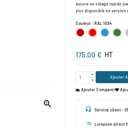
assure un vidage rapide par 
zinc disponible en version
Couleur : RAL 1034
RAL
RAL
RAL
RA
3004
3020
5010
600
HT
175,00 €
Ajouter A
Ajouter Comparer
Ajou

Service client : 
Livraison direct 