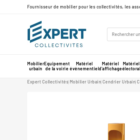
Fournisseur de mobilier pour les collectivités, les as
Mobilier
Equipement
Matériel
Matériel
Matériel
urbain
de la voirie
événementiel
d'affichage
électora
Panneau d'affichage extérieur collectivité
Protection d'angle de mur en mousse
Barnum pour marché professionnel
Piste de danse extérieure et démontable
Panneau d'affichage intérieur collectivité
Expert Collectivités
Mobilier Urbain
Cendrier Urbain
C