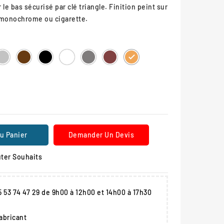
le bas sécurisé par clé triangle. Finition peint sur
 monochrome ou cigarette.
L
RAL
RAL
RAL
RAL
Gris
Aspect
RAL
5
7044
8017
9005
9010
Procity
Corten
1034
u Panier
Demander Un Devis
ter Souhaits
05 53 74 47 29 de 9h00 à 12h00 et 14h00 à 17h30
fabricant