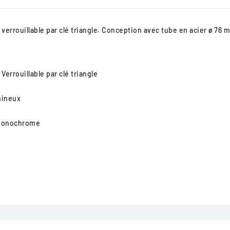
, verrouillable par clé triangle. Conception avec tube en acier ø 7
 Verrouillable par clé triangle
mineux
u monochrome