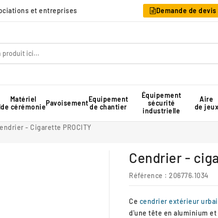
sociations et entreprises
Demande de devis
Équipement
Matériel
Equipement
Aire
Pavoisement
sécurité
l
de cérémonie
de chantier
de jeu
industrielle
Table pique-nique pour collectivité
Rangement pour chaises pliantes
Tente de réception professionnelle
endrier - Cigarette PROCITY
Cendrier - cig
Référence
: 206776.1034
Ce
cendrier extérieur urba
d'une tête en aluminium et