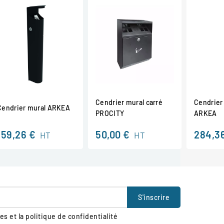
Cendrier mural carré
Cendrier
Cendrier mural ARKEA
PROCITY
ARKEA
159,26 €
50,00 €
284,3
HT
HT
s et la politique de confidentialité