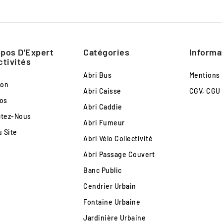
pos D'Expert
Catégories
Informa
ctivités
Abri Bus
Mentions
son
Abri Caisse
CGV, CGU
os
Abri Caddie
ctez-Nous
Abri Fumeur
u Site
Abri Vélo Collectivité
Abri Passage Couvert
Banc Public
Cendrier Urbain
Fontaine Urbaine
Jardinière Urbaine