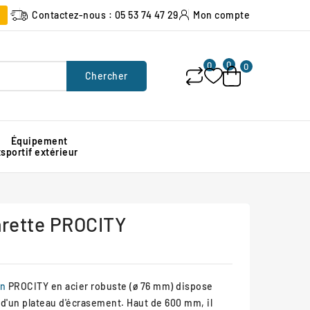
Contactez-nous : 05 53 74 47 29
Mon compte
0
0
0
Chercher
Équipement
x
sportif extérieur
Poubelle urbaine pour espace public
Signalisation lumineuse de chantier
Protection d'angle de mur en caoutchouc
arette PROCITY
in
PROCITY en acier robuste (ø 76 mm) dispose
 d'un plateau d'écrasement. Haut de 600 mm, il