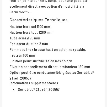
finition peinte sur zinc, conçu pour une pose par
scellement direct avec option d’amovibilité via
Serrubloc® 21.
Caractéristiques Techniques
Hauteur hors sol
1100 mm
Hauteur hors tout
1280 mm
Tube acier
ø 76 mm
Épaisseur du tube
3 mm
Pommeau Inox brossé haut
en acier inoxydable,
hauteur 100 mm
Finition
peint sur zinc selon nos coloris
Fixation
par scellement direct, profondeur 180 mm
Option
peut être rendu amovible grâce au Serrubloc®
21 réf. 206557
Informations supplémentaires
Serrubloc® 21 :
réf. 206557