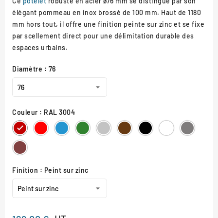
Ce
potelet
robuste en acier ø76 mm se distingue par son
élégant pommeau en inox brossé de 100 mm. Haut de 1180
mm hors tout, il offre une finition peinte sur zinc et se fixe
par scellement direct pour une délimitation durable des
espaces urbains.
Diamètre : 76
Couleur : RAL 3004
RAL
RAL
RAL
RAL
RAL
RAL
RAL
RAL
Gris
3004
3020
5010
6005
7044
8017
9005
9010
Procity
Aspect
Corten
Finition : Peint sur zinc