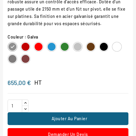
robuste assure un contrôle d'accès efficace. Dotée d'un
passage utile de 2150 mm et d'un fût sur pivot, elle se fixe
sur platines. Sa finition en acier galvanisé garantit une
grande durabilité pour vos espaces sécurisés.
Couleur : Galva
Galva
RAL
RAL
RAL
RAL
RAL
RAL
RAL
RAL
3004
3020
5010
6005
7044
8017
9005
9010
Gris
Aspect
Procity
Corten
HT
655,00 €
Ajouter Au Panier
Demander Un Devis