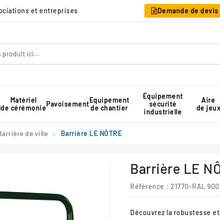
sociations et entreprises
Demande de devis
Équipement
Matériel
Equipement
Aire
Pavoisement
sécurité
l
de cérémonie
de chantier
de jeu
industrielle
Table pique-nique pour collectivité
Rangement pour chaises pliantes
Tente de réception professionnelle
Barrière de ville
Barrière LE NÔTRE
Barrière LE N
Référence :
21770-RAL 900
Découvrez la robustesse et