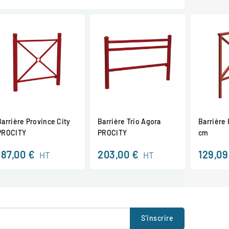
Barrière Province City
Barrière Trio Agora
Barrière
PROCITY
PROCITY
cm
187,00 €
203,00 €
129,09
HT
HT