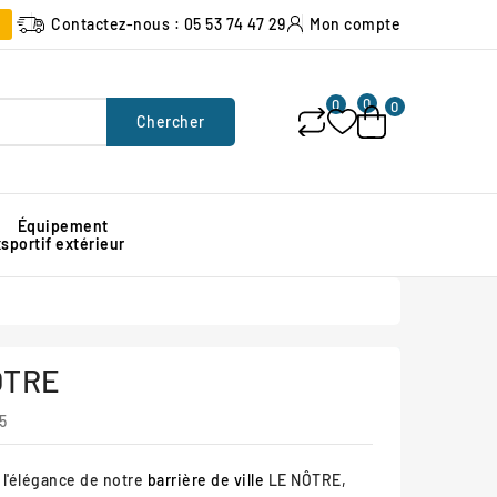
Contactez-nous : 05 53 74 47 29
Mon compte
0
0
0
Chercher
Équipement
x
sportif extérieur
Poubelle urbaine pour espace public
Signalisation lumineuse de chantier
Protection d'angle de mur en caoutchouc
ÔTRE
5
 l'élégance de notre
barrière de ville
LE NÔTRE,