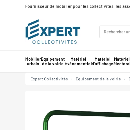
Fournisseur de mobilier pour les collectivités, les as
Mobilier
Equipement
Matériel
Matériel
Matériel
urbain
de la voirie
événementiel
d'affichage
électora
Panneau d'affichage extérieur collectivité
Protection d'angle de mur en mousse
Barnum pour marché professionnel
Piste de danse extérieure et démontable
Panneau d'affichage intérieur collectivité
Expert Collectivités
Equipement de la voirie