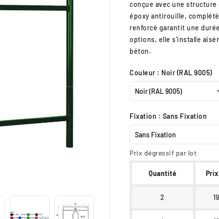
conçue avec une structure e
époxy antirouille, complét
renforcé garantit une duré
options, elle s'installe ais
béton.
Couleur : Noir (RAL 9005)
Fixation : Sans Fixation
Prix dégressif par lot
Quantité
Prix

2
1