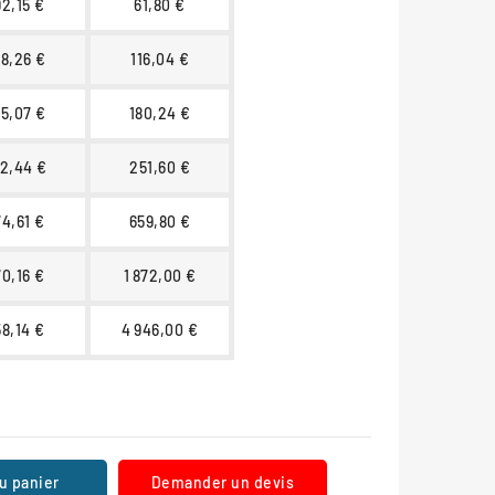
92,15 €
61,80 €
88,26 €
116,04 €
85,07 €
180,24 €
82,44 €
251,60 €
74,61 €
659,80 €
70,16 €
1 872,00 €
58,14 €
4 946,00 €
u panier
Demander un devis