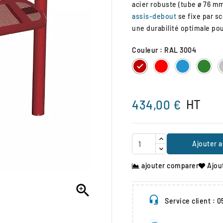
acier robuste (tube ø 76 m
assis-debout
se fixe par sc
une durabilité optimale p
Couleur : RAL 3004
RAL
RAL
RAL
RA
3004
3020
5010
600
HT
434,00 €
Ajouter a
ajouter comparer
Ajou

Service client : 