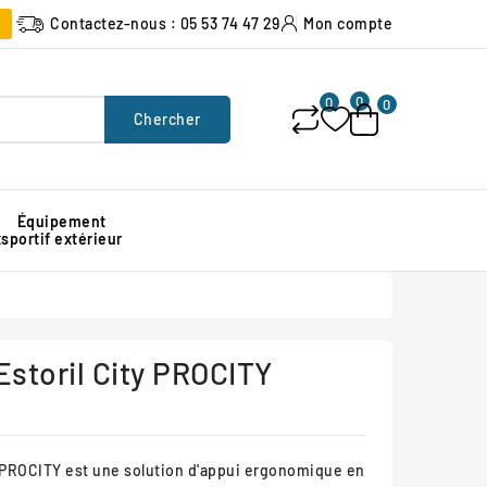
Contactez-nous : 05 53 74 47 29
Mon compte
0
0
0
Chercher
Équipement
x
sportif extérieur
Poubelle urbaine pour espace public
Signalisation lumineuse de chantier
Protection d'angle de mur en caoutchouc
Estoril City PROCITY
y PROCITY
est une solution d'appui ergonomique en