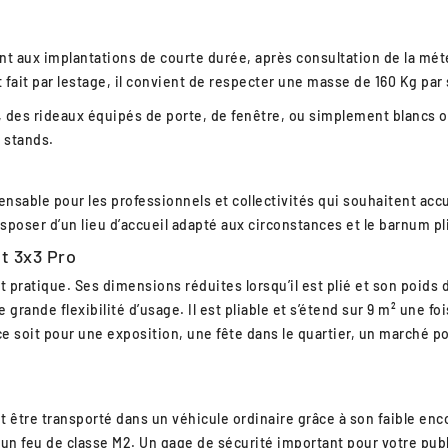
 aux implantations de courte durée, après consultation de la météo
 fait par lestage, il convient de respecter une masse de 160 Kg par 
, des rideaux équipés de porte, de fenêtre, ou simplement blancs o
 stands.
nsable pour les professionnels et collectivités qui souhaitent accu
isposer d’un lieu d’accueil adapté aux circonstances et le barnum pl
t 3x3 Pro
t pratique. Ses dimensions réduites lorsqu’il est plié et son poids 
grande flexibilité d’usage. Il est pliable et s’étend sur 9 m² une foi
ce soit pour une exposition, une fête dans le quartier, un marché p
 être transporté dans un véhicule ordinaire grâce à son faible enco
 à un feu de classe M2. Un gage de sécurité important pour votre pub