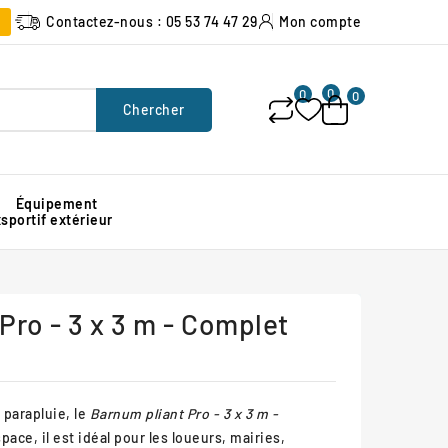
Contactez-nous : 05 53 74 47 29
Mon compte
0
0
0
Chercher
Équipement
x
sportif extérieur
Poubelle urbaine pour espace public
Signalisation lumineuse de chantier
Protection d'angle de mur en caoutchouc
Pro - 3 x 3 m - Complet
 parapluie
, le
Barnum pliant Pro - 3 x 3 m -
pace, il est idéal pour les loueurs, mairies,