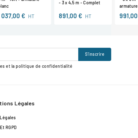
- 3 x 4,5 m - Complet
blanc
armature
1 037,00 €
891,00 €
991,00
HT
HT
s et la politique de confidentialité
tions Légales
 Légales
 Et RGPD