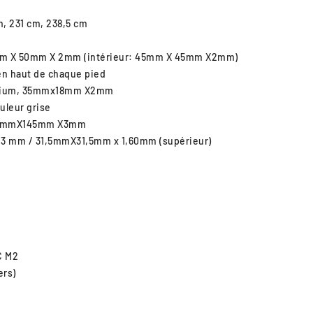
m, 231 cm, 238,5 cm
0mm X 50mm X 2mm (intérieur: 45mm X 45mm X2mm)
 en haut de chaque pied
minium, 35mmx18mm X2mm
uleur grise
: 145mmX145mm X3mm
1,3 mm / 31,5mmX31,5mm x 1,60mm (supérieur)
C M2
ers)