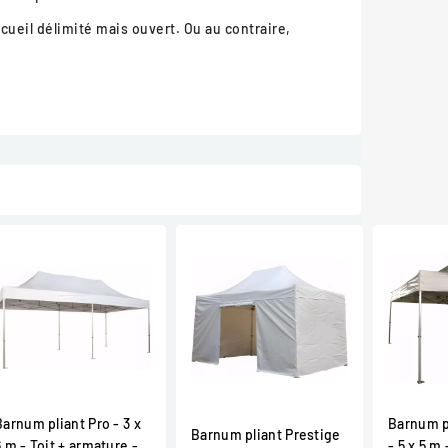
cueil délimité mais ouvert. Ou au contraire,
Barnum pliant Pro - 3 x
Barnum p
Barnum pliant Prestige
6 m - Toit + armature -
- 5 x 5 m 