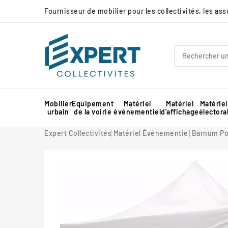
Fournisseur de mobilier pour les collectivités, les as
Mobilier
Equipement
Matériel
Matériel
Matériel
urbain
de la voirie
événementiel
d'affichage
électora
Panneau d'affichage extérieur collectivité
Protection d'angle de mur en mousse
Barnum pour marché professionnel
Piste de danse extérieure et démontable
Panneau d'affichage intérieur collectivité
Expert Collectivités
Matériel Événementiel
Barnum Po