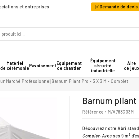
sociations et entreprises
Demande de devis
Équipement
Matériel
Equipement
Aire
Pavoisement
sécurité
l
de cérémonie
de chantier
de jeu
industrielle
Table pique-nique pour collectivité
Rangement pour chaises pliantes
Tente de réception professionnelle
ur Marché Professionnel
Barnum Pliant Pro - 3 X 3 M - Complet
Barnum pliant 
Référence
: M/A783G03M
Découvrez notre
Abri stand
Complet
. Avec ses 9 m² d'es