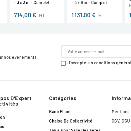
- 3 x 3 m - Complet
- 3 x 6 m - Complet
714,00 €
1 131,00 €
HT
HT
sur nos événements,
J'accepte les conditions générale
pos D'Expert
Catégories
Informa
ctivités
Banc Pliant
Mentions
son
Chaise De Collectivité
CGV, CGU
os
Table Pour Salle Des Fêtes