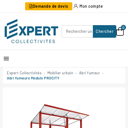
Demande de devis
Mon compte
0
Chercher

Expert Collectivités
Mobilier urbain
Abri fumeur
Abri fumeurs Modulo PROCITY