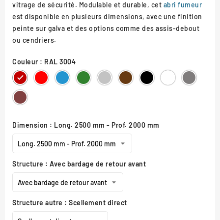
vitrage de sécurité. Modulable et durable, cet
abri fumeur
est disponible en plusieurs dimensions, avec une finition
peinte sur galva et des options comme des assis-debout
ou cendriers.
Couleur : RAL 3004
RAL
RAL
RAL
RAL
RAL
RAL
RAL
RAL
Gris
3004
3020
5010
6005
7044
8017
9005
9010
Procity
Aspect
Corten
Dimension : Long. 2500 mm - Prof. 2000 mm
Structure : Avec bardage de retour avant
Structure autre : Scellement direct