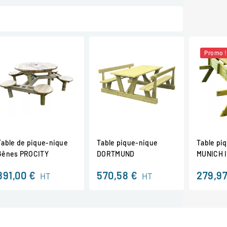
Promo !
Table de pique-nique
Table pique-nique
Table pi
Gênes PROCITY
DORTMUND
MUNICH I
891,00 €
570,58 €
279,97
HT
HT