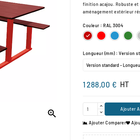
finition acajou. Robuste et 
aménagement extérieur rési
Couleur : RAL 3004
RAL
RAL
RAL
RA
3004
3020
5010
600
Longueur (mm) : Version s
HT
1 288,00 €
Ajouter A

Ajouter Comparer
Ajou