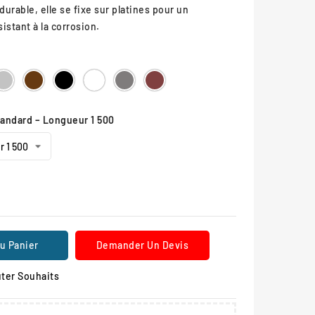
durable, elle se fixe sur platines pour un
stant à la corrosion.
L
RAL
RAL
RAL
RAL
Gris
Aspect
5
7044
8017
9005
9010
Procity
Corten
tandard – Longueur 1 500
u Panier
Demander Un Devis
ter Souhaits