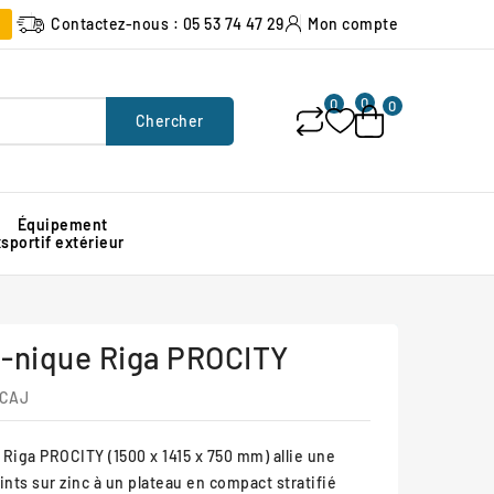
Contactez-nous : 05 53 74 47 29
Mon compte
0
0
0
Chercher
Équipement
x
sportif extérieur
Poubelle urbaine pour espace public
Signalisation lumineuse de chantier
Protection d'angle de mur en caoutchouc
e-nique Riga PROCITY
ACAJ
Riga PROCITY (1500 x 1415 x 750 mm) allie une
ints sur zinc à un plateau en compact stratifié