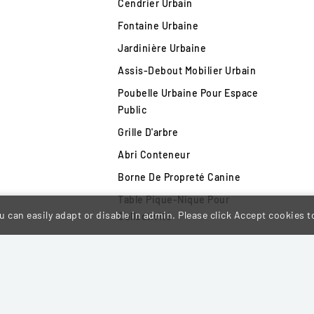
Cendrier Urbain
Fontaine Urbaine
Jardinière Urbaine
Assis-Debout Mobilier Urbain
Poubelle Urbaine Pour Espace
Public
Grille D'arbre
Abri Conteneur
Borne De Propreté Canine
Table Pique-Nique Pour
 can easily adapt or disable in admin. Please click Accept cookies to
Collectivité
Totem Entrée De Ville