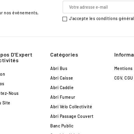
sur nos événements,
J'accepte les conditions générale
pos D'Expert
Catégories
Informa
ctivités
Abri Bus
Mentions
son
Abri Caisse
CGV, CGU
os
Abri Caddie
ctez-Nous
Abri Fumeur
u Site
Abri Vélo Collectivité
Abri Passage Couvert
Banc Public