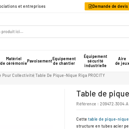
sociations et entreprises
Demande de devis
Équipement
Matériel
Equipement
Aire
Pavoisement
sécurité
l
de cérémonie
de chantier
de jeu
industrielle
Table pique-nique pour collectivité
Rangement pour chaises pliantes
Tente de réception professionnelle
 Pour Collectivité
Table De Pique-Nique Riga PROCITY
Table de piqu
Référence
: 209472.3004.
Cette
table de pique-nique
structure en tubes acier pe