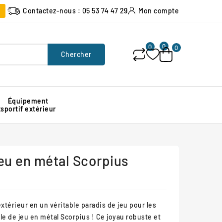
Contactez-nous : 05 53 74 47 29
Mon compte
0
0
0
Chercher
Équipement
x
sportif extérieur
Poubelle urbaine pour espace public
Signalisation lumineuse de chantier
Protection d'angle de mur en caoutchouc
eu en métal Scorpius
térieur en un véritable paradis de jeu pour les
e de jeu en métal Scorpius ! Ce joyau robuste et