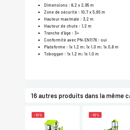
Dimensions
: 8,2 x 2,95 m
Zone de sécurité
: 10,7 x 5,95 m
Hauteur maximale
: 3,2 m
Hauteur de chute
: 1,2 m
Tranche d'âge
: 3+
Conformité avec PN-EN1176
: oui
Plateforme
: 1x 1,2 m; 1x 1,0 m; 1x 0,8 m
Toboggan
: 1x 1,2 m; 1x 1,0 m
16 autres produits dans la même c
-10%
-10%