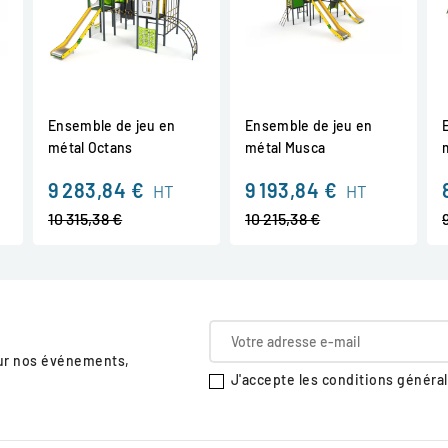
Ensemble de jeu en
Ensemble de jeu en
métal Octans
métal Musca
x
Prix
Prix
9 283,84 €
9 193,84 €
HT
HT
de
de
10 315,38 €
10 215,38 €
se
base
base
sur nos événements,
J'accepte les conditions générale