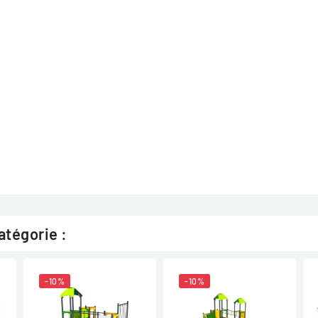
atégorie :
-10%
-10%