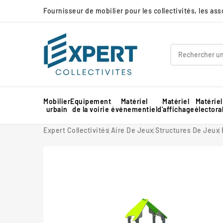
Fournisseur de mobilier pour les collectivités, les as
Mobilier
Equipement
Matériel
Matériel
Matériel
urbain
de la voirie
événementiel
d'affichage
électora
Panneau d'affichage extérieur collectivité
Protection d'angle de mur en mousse
Barnum pour marché professionnel
Piste de danse extérieure et démontable
Panneau d'affichage intérieur collectivité
Expert Collectivités
Aire De Jeux
Structures De Jeux