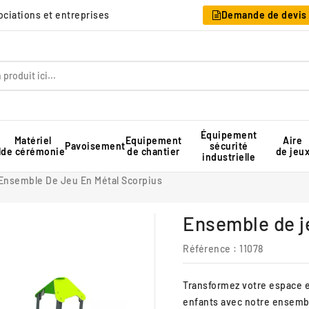
sociations et entreprises
Demande de devis
Équipement
Matériel
Equipement
Aire
Pavoisement
sécurité
l
de cérémonie
de chantier
de jeu
industrielle
Table pique-nique pour collectivité
Rangement pour chaises pliantes
Tente de réception professionnelle
Ensemble De Jeu En Métal Scorpius
Ensemble de j
Référence
: 11078
Transformez votre espace ex
enfants avec notre ensembl