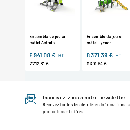
Ensemble de jeu en
Ensemble de jeu en
métal Astralis
métal Lycaon
Prix
Pri
6 941,08 €
8 371,39 €
HT
HT
de
de
7 712,31 €
9 301,54 €
base
ba
Inscrivez-vous à notre newsletter
Recevez toutes les dernières informations 
promotions et offres