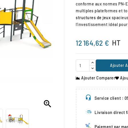
conforme aux normes PN-E
multiples plateformes et t
structures de jeux
spacieuse
l’investissement idéal pour
HT
12 164,62 €
Ajouter A
Ajouter Comparer
Ajou
Service client : 

Livraison direct 
Paiement par man