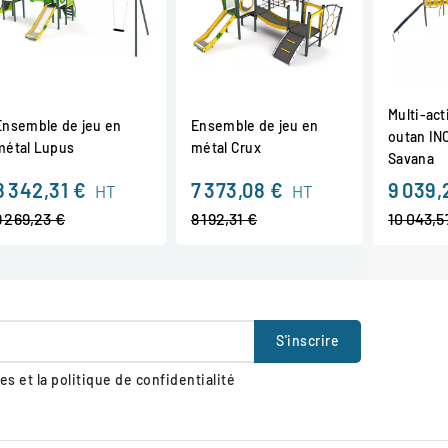
Multi-act
Ensemble de jeu en
Ensemble de jeu en
outan INO
métal Lupus
métal Crux
Savana
Prix
Prix
8 342,31 €
7 373,08 €
9 039,
HT
HT
de
de
9 269,23 €
8 192,31 €
10 043,5
base
base
s et la politique de confidentialité