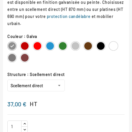
est disponible en finition galvanisée ou peinte. Choisissez
entre un scellement direct (HT 870 mm) ou sur platines (HT
690 mm) pour votre
protection candélabre
et mobilier
urbain.
Couleur : Galva
Galva
RAL
RAL
RAL
RAL
RAL
RAL
RAL
RAL
3004
3020
5010
6005
7044
8017
9005
9010
Gris
Aspect
Procity
Corten
Structure : Scellement direct
HT
37,00 €