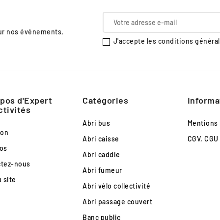
sur nos événements,
J'accepte les conditions générale
pos d'Expert
Catégories
Informa
ctivités
Abri bus
Mentions 
son
Abri caisse
CGV, CGU
os
Abri caddie
ctez-nous
Abri fumeur
u site
Abri vélo collectivité
Abri passage couvert
Banc public