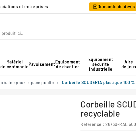
sociations et entreprises
Demande de devis
Équipement
Matériel
Equipement
Aire
Pavoisement
sécurité
l
de cérémonie
de chantier
de jeu
industrielle
Table pique-nique pour collectivité
Rangement pour chaises pliantes
Tente de réception professionnelle
urbaine pour espace public
Corbeille SCUDERIA plastique 100 % 
Corbeille SCU
recyclable
Référence :
26730-RAL 50