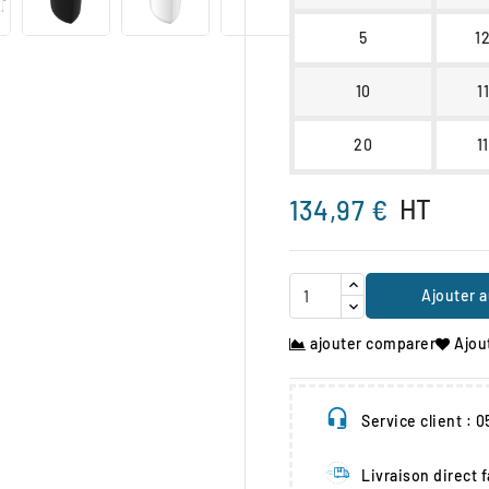
5
1
10
1
20
1
HT
134,97 €
Ajouter a
ajouter comparer
Ajou
Service client : 
Livraison direct 