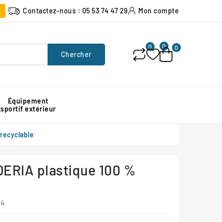
Contactez-nous : 05 53 74 47 29
Mon compte
0
0
0
Chercher
Équipement
x
sportif extérieur
Poubelle urbaine pour espace public
Signalisation lumineuse de chantier
Protection d'angle de mur en caoutchouc
recyclable
DERIA plastique 100 %
04