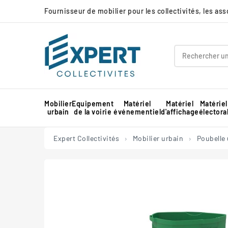
Fournisseur de mobilier pour les collectivités, les as
Mobilier
Equipement
Matériel
Matériel
Matériel
urbain
de la voirie
événementiel
d'affichage
électora
Panneau d'affichage extérieur collectivité
Protection d'angle de mur en mousse
Barnum pour marché professionnel
Piste de danse extérieure et démontable
Panneau d'affichage intérieur collectivité
Expert Collectivités
Mobilier urbain
Poubelle 