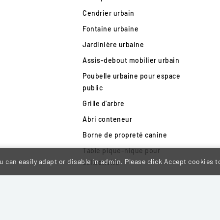
Cendrier urbain
Fontaine urbaine
Jardinière urbaine
Assis-debout mobilier urbain
Poubelle urbaine pour espace
public
Grille d'arbre
Abri conteneur
Borne de propreté canine
Table pique-nique pour
 can easily adapt or disable in admin. Please click Accept cookies to
collectivité
Totem entrée de ville