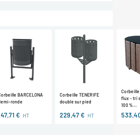
Corbeill
Corbeille BARCELONA
Corbeille TENERIFE
flux - tri
demi-ronde
double sur pied
100 %...
147,71 €
229,47 €
533,4
HT
HT