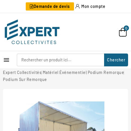
Demande de devis
Mon compte
0

Chercher
Expert Collectivités
Matériel Événementiel
Podium Remorque
Podium Sur Remorque