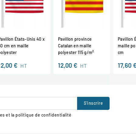
Pavillon États-Unis 40 x
Pavillon province
Pavillon 
60 cm en maille
Catalan en maille
maille po
polyester
polyester 115 g/m²
cm
12,00 €
12,00 €
17,60 
HT
HT
s et la politique de confidentialité