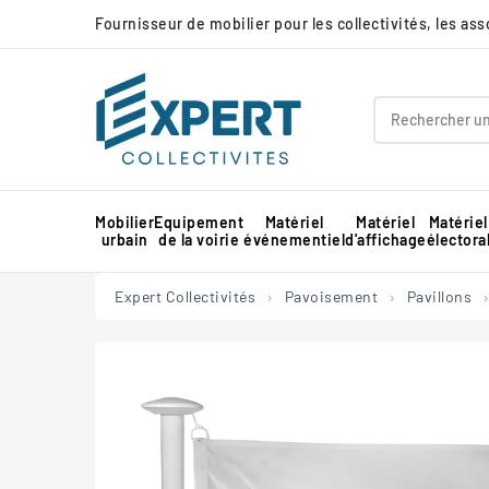
Fournisseur de mobilier pour les collectivités, les as
Mobilier
Equipement
Matériel
Matériel
Matériel
urbain
de la voirie
événementiel
d'affichage
électora
Panneau d'affichage extérieur collectivité
Protection d'angle de mur en mousse
Barnum pour marché professionnel
Piste de danse extérieure et démontable
Panneau d'affichage intérieur collectivité
Expert Collectivités
Pavoisement
Pavillons