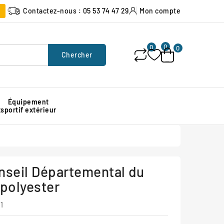
Contactez-nous : 05 53 74 47 29
Mon compte
0
0
0
Chercher
Équipement
x
sportif extérieur
Poubelle urbaine pour espace public
Signalisation lumineuse de chantier
Protection d'angle de mur en caoutchouc
onseil Départemental du
 polyester
1