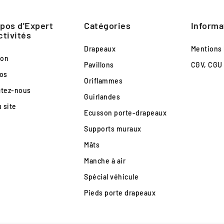
pos d'Expert
Catégories
Informa
ctivités
Drapeaux
Mentions 
son
Pavillons
CGV, CGU
os
Oriflammes
ctez-nous
Guirlandes
u site
Ecusson porte-drapeaux
Supports muraux
Mâts
Manche à air
Spécial véhicule
Pieds porte drapeaux