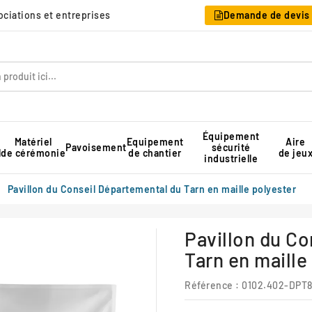
sociations et entreprises
Demande de devis
Équipement
Matériel
Equipement
Aire
Pavoisement
sécurité
l
de cérémonie
de chantier
de jeu
industrielle
Table pique-nique pour collectivité
Rangement pour chaises pliantes
Tente de réception professionnelle
Pavillon du Conseil Départemental du Tarn en maille polyester
Pavillon du C
Tarn en maille
Référence :
0102.402-DPT8