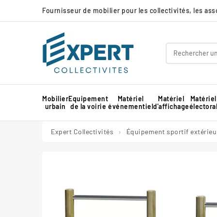
Fournisseur de mobilier pour les collectivités, les as
Mobilier
Equipement
Matériel
Matériel
Matériel
urbain
de la voirie
événementiel
d'affichage
électora
Panneau d'affichage extérieur collectivité
Protection d'angle de mur en mousse
Barnum pour marché professionnel
Piste de danse extérieure et démontable
Panneau d'affichage intérieur collectivité
Expert Collectivités
Équipement sportif extérieu