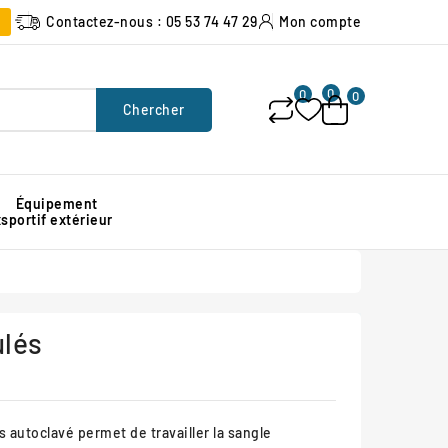
Contactez-nous : 05 53 74 47 29
Mon compte
0
0
0
Chercher
Équipement
x
sportif extérieur
Poubelle urbaine pour espace public
Signalisation lumineuse de chantier
Protection d'angle de mur en caoutchouc
ulés
s autoclavé permet de travailler la sangle