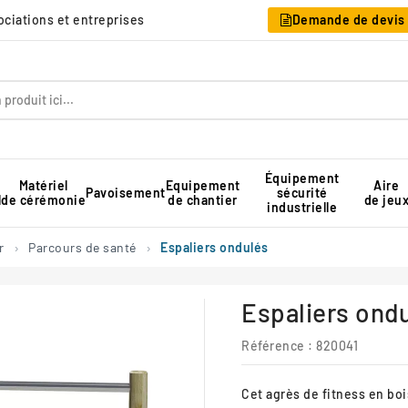
sociations et entreprises
Demande de devis
Équipement
Matériel
Equipement
Aire
Pavoisement
sécurité
l
de cérémonie
de chantier
de jeu
industrielle
Table pique-nique pour collectivité
Rangement pour chaises pliantes
Tente de réception professionnelle
r
Parcours de santé
Espaliers ondulés
Espaliers ond
Référence :
820041
Cet agrès de fitness en boi