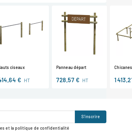
Sauts ciseaux
Panneau départ
Chicane
414,64 €
728,57 €
1 413,2
HT
HT
s et la politique de confidentialité