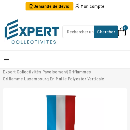
Demande de devis
Mon compte
0
Chercher

Expert Collectivités
Pavoisement
Oriflammes
Oriflamme Luxembourg En Maille Polyester Verticale