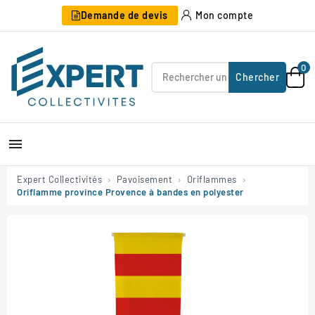
Demande de devis
Mon compte
0
Chercher

Expert Collectivités
Pavoisement
Oriflammes
Oriflamme province Provence à bandes en polyester