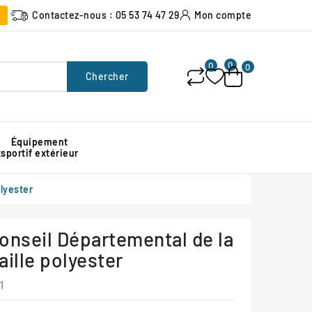
Contactez-nous : 05 53 74 47 29
Mon compte
0
0
0
Chercher
Équipement
x
sportif extérieur
Poubelle urbaine pour espace public
Signalisation lumineuse de chantier
Protection d'angle de mur en caoutchouc
lyester
onseil Départemental de la
aille polyester
1