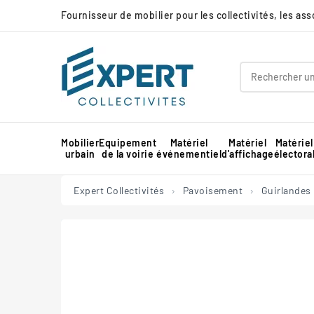
Fournisseur de mobilier pour les collectivités, les as
Mobilier
Equipement
Matériel
Matériel
Matériel
urbain
de la voirie
événementiel
d'affichage
électora
Panneau d'affichage extérieur collectivité
Protection d'angle de mur en mousse
Barnum pour marché professionnel
Piste de danse extérieure et démontable
Panneau d'affichage intérieur collectivité
Expert Collectivités
Pavoisement
Guirlandes