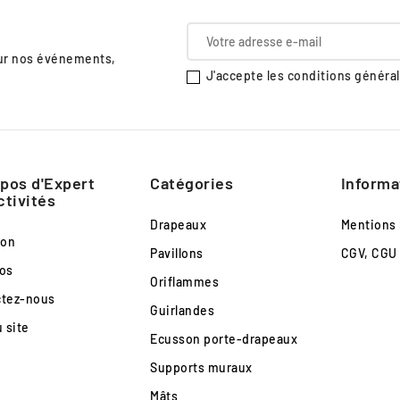
sur nos événements,
J'accepte les conditions générale
pos d'Expert
Catégories
Informa
ctivités
Drapeaux
Mentions 
son
Pavillons
CGV, CGU
os
Oriflammes
ctez-nous
Guirlandes
u site
Ecusson porte-drapeaux
Supports muraux
Mâts