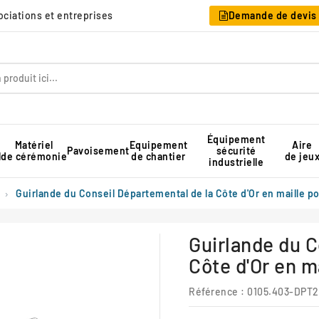
sociations et entreprises
Demande de devis
Équipement
Matériel
Equipement
Aire
Pavoisement
sécurité
l
de cérémonie
de chantier
de jeu
industrielle
Table pique-nique pour collectivité
Rangement pour chaises pliantes
Tente de réception professionnelle
Guirlande du Conseil Départemental de la Côte d'Or en maille po
Guirlande du C
Côte d'Or en m
Référence :
0105.403-DPT2