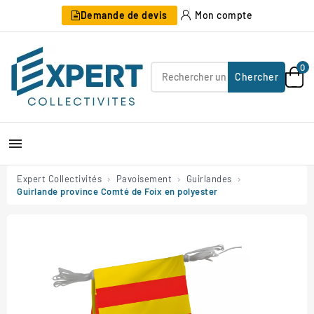
Demande de devis
Mon compte
0
Chercher

Expert Collectivités
Pavoisement
Guirlandes
Guirlande province Comté de Foix en polyester