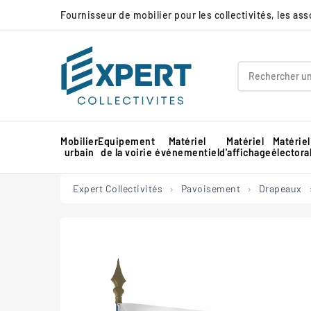
Fournisseur de mobilier pour les collectivités, les as
Mobilier
Equipement
Matériel
Matériel
Matériel
urbain
de la voirie
événementiel
d'affichage
électora
Panneau d'affichage extérieur collectivité
Protection d'angle de mur en mousse
Barnum pour marché professionnel
Piste de danse extérieure et démontable
Panneau d'affichage intérieur collectivité
Expert Collectivités
Pavoisement
Drapeaux