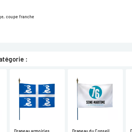
ge, coupe franche
atégorie :
Drapeau armoiries
Drapeau du Conseil