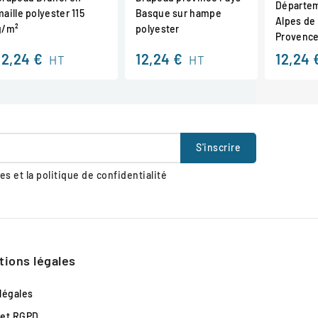
Départem
maille polyester 115
Basque sur hampe
Alpes de
g/m²
polyester
Provence
12,24 €
12,24 €
12,24 
HT
HT
s et la politique de confidentialité
tions légales
légales
 et RGPD