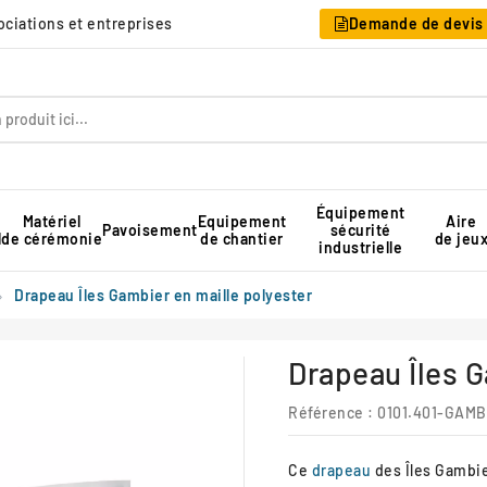
sociations et entreprises
Demande de devis
Équipement
Matériel
Equipement
Aire
Pavoisement
sécurité
l
de cérémonie
de chantier
de jeu
industrielle
Table pique-nique pour collectivité
Rangement pour chaises pliantes
Tente de réception professionnelle
Drapeau Îles Gambier en maille polyester
Drapeau Îles G
Référence :
0101.401-GAMB
Ce
drapeau
des Îles Gambie