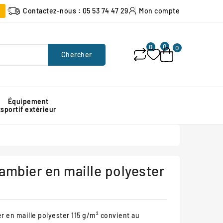
Contactez-nous : 05 53 74 47 29
Mon compte
0
0
0
Chercher
Équipement
x
sportif extérieur
Poubelle urbaine pour espace public
Signalisation lumineuse de chantier
Protection d'angle de mur en caoutchouc
ambier en maille polyester
r en maille polyester 115 g/m² convient au