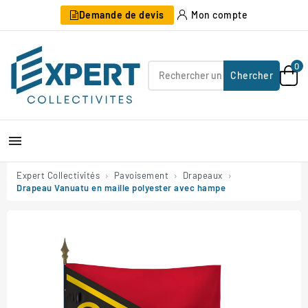
Demande de devis
Mon compte
0
Chercher

Expert Collectivités
Pavoisement
Drapeaux
Drapeau Vanuatu en maille polyester avec hampe