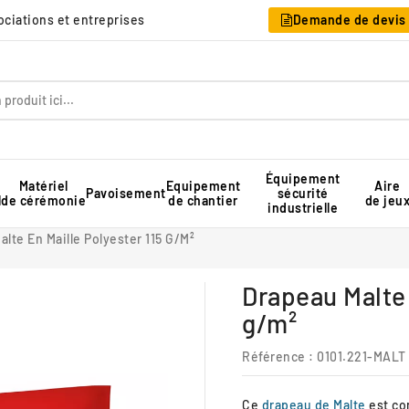
sociations et entreprises
Demande de devis
Équipement
Matériel
Equipement
Aire
Pavoisement
sécurité
l
de cérémonie
de chantier
de jeu
industrielle
Table pique-nique pour collectivité
Rangement pour chaises pliantes
Tente de réception professionnelle
lte En Maille Polyester 115 G/m²
Drapeau Malte 
g/m²
Référence
: 0101.221-MALT
Ce
drapeau de Malte
est con