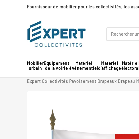
Fournisseur de mobilier pour les collectivités, les as
Mobilier
Equipement
Matériel
Matériel
Matériel
urbain
de la voirie
événementiel
d'affichage
électora
Panneau d'affichage extérieur collectivité
Protection d'angle de mur en mousse
Barnum pour marché professionnel
Piste de danse extérieure et démontable
Panneau d'affichage intérieur collectivité
Expert Collectivités
Pavoisement
Drapeaux
Drapeau Ma