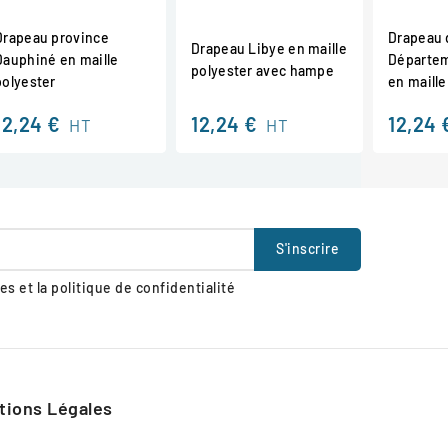
Drapeau province
Drapeau 
Drapeau Libye en maille
Dauphiné en maille
Départem
polyester avec hampe
polyester
en maille
12,24 €
12,24 €
12,24 
HT
HT
s et la politique de confidentialité
tions Légales